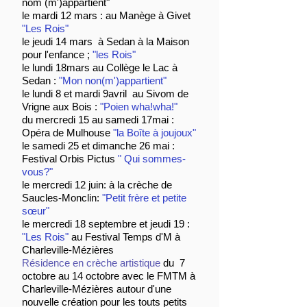
nom (m')appartient"
le mardi 12 mars : au Manège à Givet
"Les Rois"
le jeudi 14 mars à Sedan à la Maison
pour l'enfance ;
"les Rois"
le lundi 18mars au Collège le Lac à
Sedan :
"Mon non(m')appartient"
le lundi 8 et mardi 9avril au Sivom de
Vrigne aux Bois :
"Poien wha!wha!"
du mercredi 15 au samedi 17mai :
Opéra de Mulhouse
"la Boîte à joujoux"
le samedi 25 et dimanche 26 mai :
Festival Orbis Pictus
" Qui sommes-
vous?"
le mercredi 12 juin: à la crèche de
Saucles-Monclin:
"Petit frère et petite
sœur"
le mercredi 18 septembre et jeudi 19 :
"Les Rois"
au Festival Temps d'M à
Charleville-Mézières
Résidence en crèche artistique
du 7
octobre au 14 octobre avec le FMTM à
Charleville-Mézières autour d'une
nouvelle création pour les touts petits