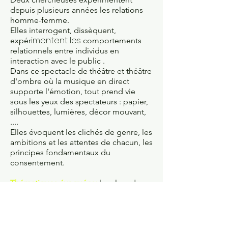
depuis plusieurs années les relations
homme-femme.
Elles interrogent, dissèquent,
imentent les
expér
comportements
relationnels entre individus en
interaction avec le public .
Dans ce spectacle de théâtre et théâtre
d'ombre où la musique en direct
supporte l'émotion, tout prend vie
sous les yeux des spectateurs : papier,
silhouettes, lumières, décor mouvant,
....
Elles évoquent les clichés de genre, les
ambitions et les attentes de chacun, les
principes fondamentaux du
consentement.
Thématiques évoquées:
la valeur du
oui et du non , le consentement dans
l’espace public , dans l’espace privé,
l’absence de consentement,...
L'équipe :