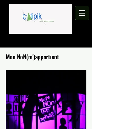
Mon NoN(m')appartient