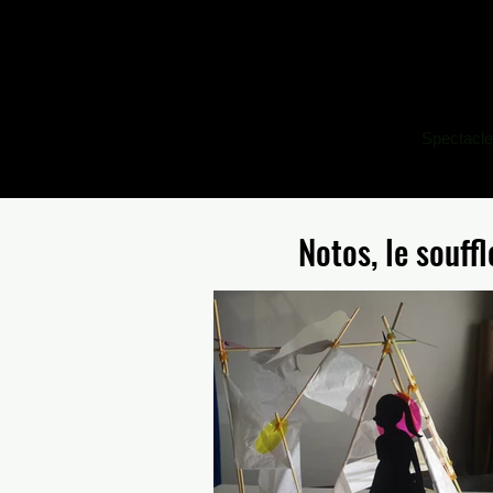
Spectacl
Notos, le souffl