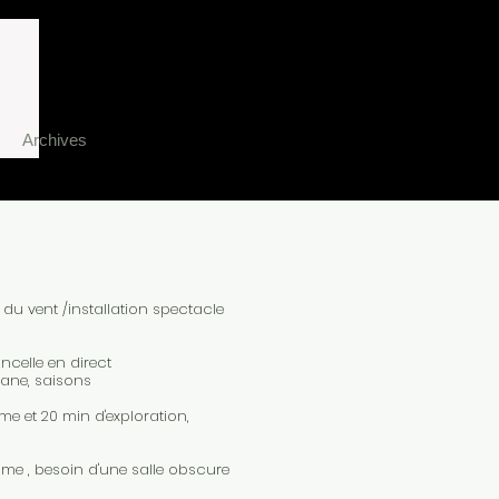
Archives
e du vent /installation spectacle
ncelle en direct
bane, saisons
rme et 20 min d'exploration,
e , besoin d'une salle obscure