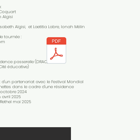
k
 Coquart
 Algisi
abeth Algisi, et Laetitia Labre, Ionah Mélin
de tournée :
com
idence passerelle (DRAC, Conseil
Cité éducative)
et d'un partenariat avec le Festival Mondial
nettes dans le cadre d'une résidence
 octobre 2024
avril 2025
 Rethel mai 2025