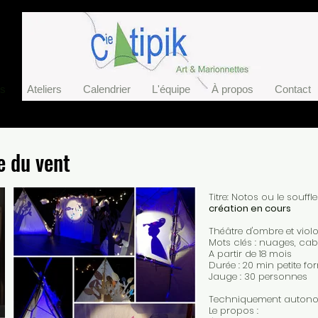
es
Ateliers
Calendrier
L'équipe
À propos
Contact
e du vent
Titre: Notos ou le souffl
création en cours
Théâtre d'ombre et violo
Mots clés : nuages, ca
A partir de 18 mois
Durée : 20 min petite fo
Jauge : 30 personnes
Techniquement autonom
​Le propos :