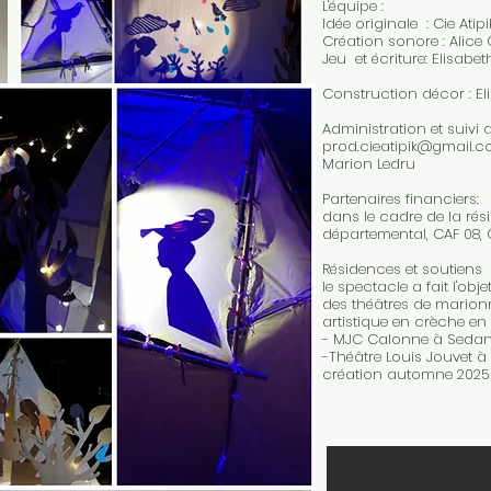
L'équipe :
Idée originale : Cie Atipi
Création sonore : Alice
Jeu et écriture: Elisabeth
Construction décor : Elis
Administration et suivi 
prod.cieatipik@gmail.
Marion Ledru
P
artenaires financiers:
dans le cadre de la rés
départemental, CAF 08, 
​Résidences et soutiens
le spectacle a fait l'obj
des théâtres de marion
artistique en crèche en
- MJC Calonne à Sedan 
-Théâtre Louis Jouvet à
création automne 2025