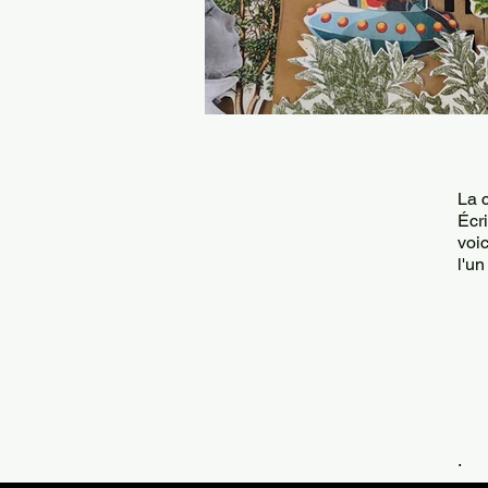
La 
Écri
voi
l'un
.