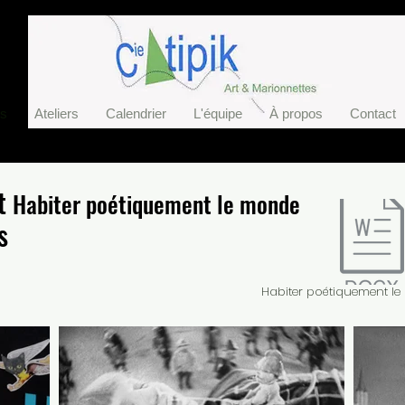
es
Ateliers
Calendrier
L'équipe
À propos
Contact
et
Habiter poétiquement le monde
s
Habiter poétiquement l